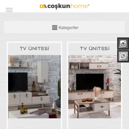
Kategoriler
KATEGORİLER
TV ÜNİTESİ
TV ÜNİTESİ
Mobilya Grubu
Yatak Odası Takımları
Yemek Odası
Koltuk Takımları
Maxi Takımlar
Köşe Takımları
TV Üniteleri
Bazalar