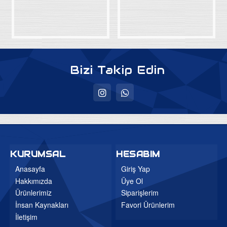
Baza Başlıkları
Ortapedik Yataklar
Uyku Evi
Ev Tekstili
Bizi Takip Edin
Bebek Odaları
Genç Odaları
Bahçe Mobilyaları
Düğün Paketleri
3'lü Setler
KURUMSAL
HESABIM
Mutfak Masa ve Sandalye
Anasayfa
Giriş Yap
Hakkımızda
Üye Ol
Ürünlerimiz
Siparişlerim
İnsan Kaynakları
Favori Ürünlerim
İletişim