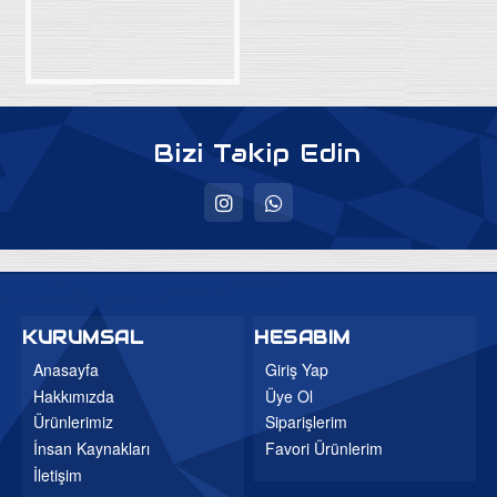
Baza Başlıkları
Ortapedik Yataklar
Uyku Evi
Ev Tekstili
Bizi Takip Edin
Bebek Odaları
Genç Odaları
Bahçe Mobilyaları
Düğün Paketleri
3'lü Setler
KURUMSAL
HESABIM
Mutfak Masa ve Sandalye
Anasayfa
Giriş Yap
Hakkımızda
Üye Ol
Ürünlerimiz
Siparişlerim
İnsan Kaynakları
Favori Ürünlerim
İletişim