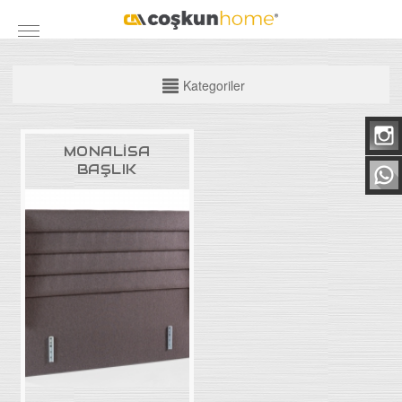
Kategoriler
KATEGORİLER
MONALİSA
Mobilya Grubu
BAŞLIK
Yatak Odası Takımları
Yemek Odası
Koltuk Takımları
Maxi Takımlar
Köşe Takımları
TV Üniteleri
Bazalar