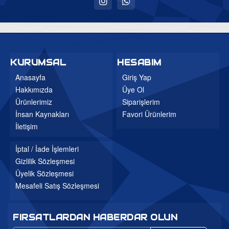
Uyku Evi
Ev Tekstili
Bebek Odaları
KURUMSAL
HESABIM
Genç Odaları
Anasayfa
Giriş Yap
Hakkımızda
Üye Ol
Bahçe Mobilyaları
Ürünlerimiz
Siparişlerim
Düğün Paketleri
İnsan Kaynakları
Favori Ürünlerim
3'lü Setler
İletişim
Mutfak Masa ve Sandalye
İptal / İade İşlemleri
Gizlilik Sözleşmesi
Üyelik Sözleşmesi
Mesafeli Satış Sözleşmesi
FIRSATLARDAN HABERDAR OLUN