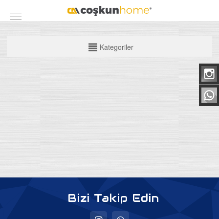
KATEGORİLER
Kategoriler
Mobilya Grubu
Yatak Odası Takımları
Yemek Odası
Koltuk Takımları
Maxi Takımlar
Köşe Takımları
TV Üniteleri
Bazalar
Bizi Takip Edin
Baza Başlıkları
Ortapedik Yataklar