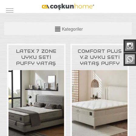
Kategoriler
KATEGORİLER
LATEX 7 ZONE
COMFORT PLUS
Mobilya Grubu
UYKU SETİ
V.2 UYKU SETİ
Yatak Odası Takımları
PUFFY YATAŞ
YATAŞ PUFFY
Yemek Odası
Koltuk Takımları
Maxi Takımlar
Köşe Takımları
TV Üniteleri
Bazalar