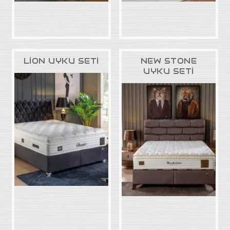
Baza Başlıkları
Ortapedik Yataklar
Uyku Evi
Ev Tekstili
LİON UYKU SETİ
NEW STONE
UYKU SETİ
Bebek Odaları
Genç Odaları
Bahçe Mobilyaları
Düğün Paketleri
3'lü Setler
Mutfak Masa ve Sandalye