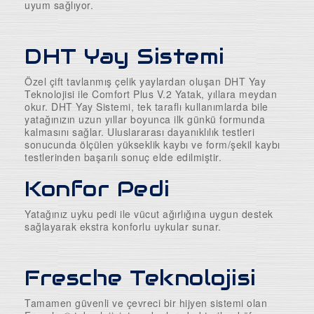
uyum sağlıyor.
Uyku Evi
Ev Tekstili
DHT Yay Sistemi
Bebek Odaları
Özel çift tavlanmış çelik yaylardan oluşan DHT Yay
Teknolojisi ile Comfort Plus V.2 Yatak, yıllara meydan
Genç Odaları
okur. DHT Yay Sistemi, tek taraflı kullanımlarda bile
yatağınızın uzun yıllar boyunca ilk günkü formunda
Bahçe Mobilyaları
kalmasını sağlar. Uluslararası dayanıklılık testleri
sonucunda ölçülen yükseklik kaybı ve form/şekil kaybı
Düğün Paketleri
testlerinden başarılı sonuç elde edilmiştir.
3'lü Setler
Konfor Pedi
Mutfak Masa ve Sandalye
Yatağınız uyku pedi ile vücut ağırlığına uygun destek
sağlayarak ekstra konforlu uykular sunar.
Fresche Teknolojisi
Tamamen güvenli ve çevreci bir hijyen sistemi olan