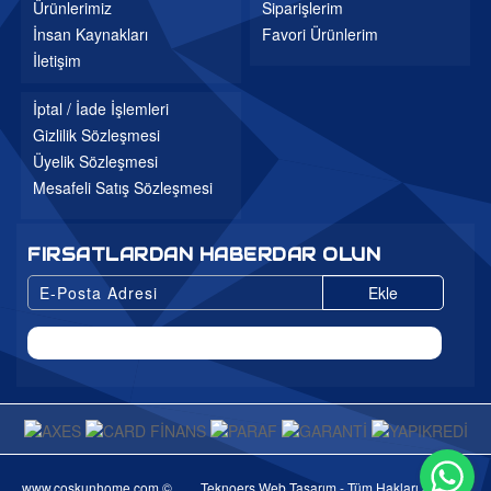
Ürünlerimiz
Siparişlerim
İnsan Kaynakları
Favori Ürünlerim
İletişim
İptal / İade İşlemleri
Gizlilik Sözleşmesi
Üyelik Sözleşmesi
Mesafeli Satış Sözleşmesi
FIRSATLARDAN HABERDAR OLUN
Ekle
Wh
www.coskunhome.com ©
Teknoers Web Tasarım - Tüm Hakları Saklıdır.