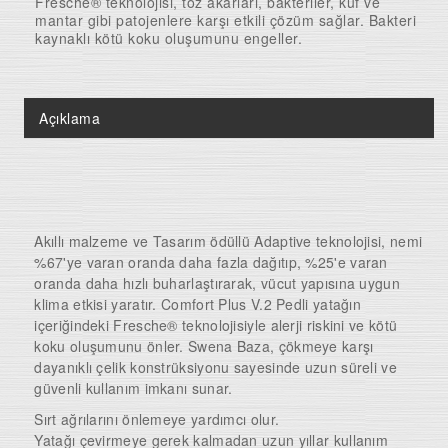
Fresche® teknolojisi, toz akarları, bakteriler, küf ve
mantar gibi patojenlere karşı etkili çözüm sağlar. Bakteri
kaynaklı kötü koku oluşumunu engeller.
Açıklama
Akıllı malzeme ve Tasarım ödüllü Adaptive teknolojisi, nemi
%67'ye varan oranda daha fazla dağıtıp, %25'e varan
oranda daha hızlı buharlaştırarak, vücut yapısına uygun
klima etkisi yaratır. Comfort Plus V.2 Pedli yatağın
içeriğindeki Fresche® teknolojisiyle alerji riskini ve kötü
koku oluşumunu önler. Swena Baza, çökmeye karşı
dayanıklı çelik konstrüksiyonu sayesinde uzun süreli ve
güvenli kullanım imkanı sunar.
Sırt ağrılarını önlemeye yardımcı olur.
Yatağı çevirmeye gerek kalmadan uzun yıllar kullanım