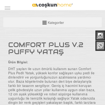
KATEGORİLER
Kategoriler
Mobilya Grubu
Yatak Odası Takımları
COMFORT PLUS V.2
Yemek Odası
PUFFY YATAŞ
Koltuk Takımları
Ürün Bilgisi:
Maxi Takımlar
DHT yayları ile uzun ömürlü kullanım sunan Comfort
Köşe Takımları
Plus Pedli Yatak, yüksek konfor sağlayan uyku pedi ile
dinlendirir ve yorgunluğunuzun azalmasına yardımcı
TV Üniteleri
olur. Baza köşelerinde bulunan deri biye detaylarıyla
farklı bir tasarım sergiliyor. Geniş iç hacmini koruyan
Bazalar
çelik gövdesiyle uzun yıllar kullanıma uygun olan baza,
12 cm ayak yüksekliği ve robot süpürge kullanıma
Baza Başlıkları
uygunluğu ile temizlik kolaylığı sağlıyor.Yatak odanızda
dingin bir renk geçişleri yakalayan başlık, farklı tarzlara
Ortapedik Yataklar