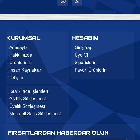
Uyku Evi
Ev Tekstili
Bebek Odaları
KURUMSAL
HESABIM
Genç Odaları
Anasayfa
Giriş Yap
Hakkımızda
Üye Ol
Bahçe Mobilyaları
Ürünlerimiz
Siparişlerim
Düğün Paketleri
İnsan Kaynakları
Favori Ürünlerim
3'lü Setler
İletişim
Mutfak Masa ve Sandalye
İptal / İade İşlemleri
Gizlilik Sözleşmesi
Üyelik Sözleşmesi
Mesafeli Satış Sözleşmesi
FIRSATLARDAN HABERDAR OLUN