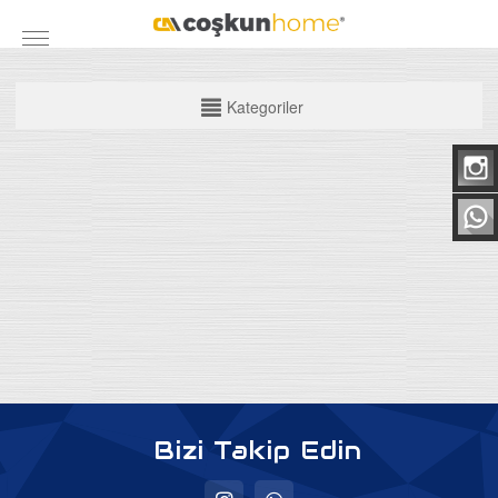
KATEGORİLER
Kategoriler
Mobilya Grubu
Yatak Odası Takımları
Yemek Odası
Koltuk Takımları
Maxi Takımlar
Köşe Takımları
TV Üniteleri
Bazalar
Bizi Takip Edin
Baza Başlıkları
Ortapedik Yataklar