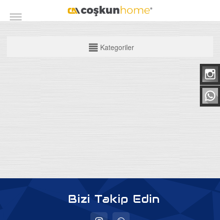
KATEGORİLER
Kategoriler
Mobilya Grubu
Yatak Odası Takımları
Yemek Odası
Koltuk Takımları
Maxi Takımlar
Köşe Takımları
TV Üniteleri
Bazalar
Bizi Takip Edin
Baza Başlıkları
Ortapedik Yataklar