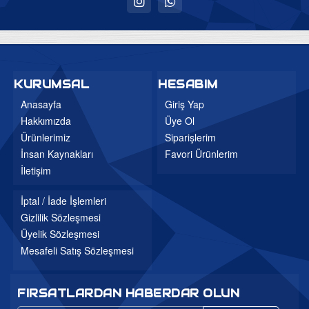
Uyku Evi
Ev Tekstili
Bebek Odaları
KURUMSAL
HESABIM
Genç Odaları
Anasayfa
Giriş Yap
Hakkımızda
Üye Ol
Bahçe Mobilyaları
Ürünlerimiz
Siparişlerim
Düğün Paketleri
İnsan Kaynakları
Favori Ürünlerim
3'lü Setler
İletişim
Mutfak Masa ve Sandalye
İptal / İade İşlemleri
Gizlilik Sözleşmesi
Üyelik Sözleşmesi
Mesafeli Satış Sözleşmesi
FIRSATLARDAN HABERDAR OLUN