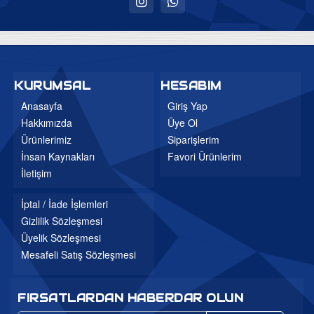
Uyku Evi
Ev Tekstili
Bebek Odaları
KURUMSAL
HESABIM
Genç Odaları
Anasayfa
Giriş Yap
Hakkımızda
Üye Ol
Bahçe Mobilyaları
Ürünlerimiz
Siparişlerim
Düğün Paketleri
İnsan Kaynakları
Favori Ürünlerim
3'lü Setler
İletişim
Mutfak Masa ve Sandalye
İptal / İade İşlemleri
Gizlilik Sözleşmesi
Üyelik Sözleşmesi
Mesafeli Satış Sözleşmesi
FIRSATLARDAN HABERDAR OLUN