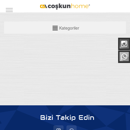
KATEGORİLER
Kategoriler
Mobilya Grubu
Yatak Odası Takımları
Yemek Odası
Koltuk Takımları
Maxi Takımlar
Köşe Takımları
TV Üniteleri
Bazalar
Bizi Takip Edin
Baza Başlıkları
Ortapedik Yataklar