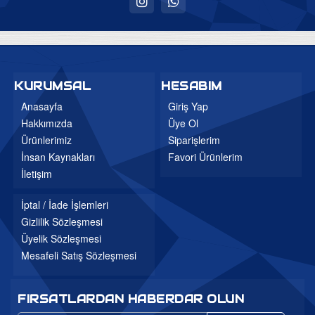
Uyku Evi
Ev Tekstili
Bebek Odaları
KURUMSAL
HESABIM
Genç Odaları
Anasayfa
Giriş Yap
Hakkımızda
Üye Ol
Bahçe Mobilyaları
Ürünlerimiz
Siparişlerim
Düğün Paketleri
İnsan Kaynakları
Favori Ürünlerim
3'lü Setler
İletişim
Mutfak Masa ve Sandalye
İptal / İade İşlemleri
Gizlilik Sözleşmesi
Üyelik Sözleşmesi
Mesafeli Satış Sözleşmesi
FIRSATLARDAN HABERDAR OLUN