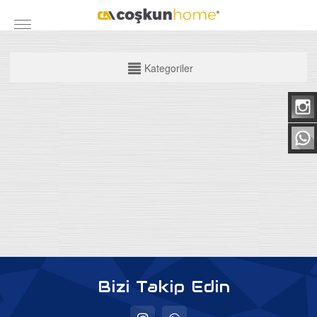
KATEGORİLER
Kategoriler
Mobilya Grubu
Yatak Odası Takımları
Yemek Odası
Koltuk Takımları
Maxi Takımlar
Köşe Takımları
TV Üniteleri
Bazalar
Bizi Takip Edin
Baza Başlıkları
Ortapedik Yataklar