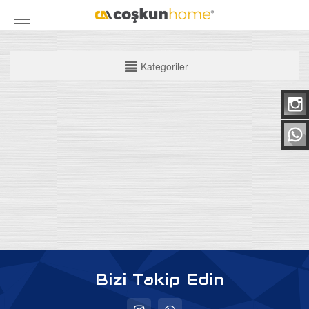
KATEGORİLER
Kategoriler
Mobilya Grubu
Yatak Odası Takımları
Yemek Odası
Koltuk Takımları
Maxi Takımlar
Köşe Takımları
TV Üniteleri
Bazalar
Bizi Takip Edin
Baza Başlıkları
Ortapedik Yataklar