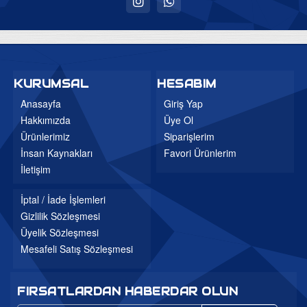
Uyku Evi
Ev Tekstili
Bebek Odaları
KURUMSAL
HESABIM
Genç Odaları
Anasayfa
Giriş Yap
Hakkımızda
Üye Ol
Bahçe Mobilyaları
Ürünlerimiz
Siparişlerim
Düğün Paketleri
İnsan Kaynakları
Favori Ürünlerim
3'lü Setler
İletişim
Mutfak Masa ve Sandalye
İptal / İade İşlemleri
Gizlilik Sözleşmesi
Üyelik Sözleşmesi
Mesafeli Satış Sözleşmesi
FIRSATLARDAN HABERDAR OLUN