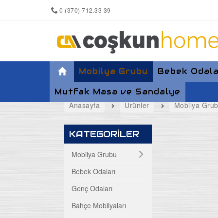
0 (370) 712.33 39
Mobilya Grubu
Bebek Odala
Mutfak Masa ve Sandalye
Anasayfa
Ürünler
Mobilya Gru
Yemek Odası
KATEGORİLER
Koltuk Takımları
Mobilya Grubu
Bebek Odaları
Maxi Takımlar
Genç Odaları
Köşe Takımları
Bahçe Mobilyaları