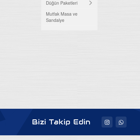
TV Üniteleri
Düğün Paketleri
Mutfak Masa ve
Bazalar
Sandalye
Baza Başlıkları
Ortapedik Yataklar
Uyku Evi
Bizi Takip Edin