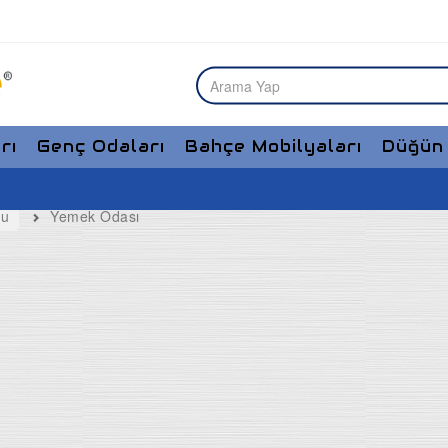
rı
Genç Odaları
Bahçe Mobilyaları
Düğün 
bu
Yemek Odası