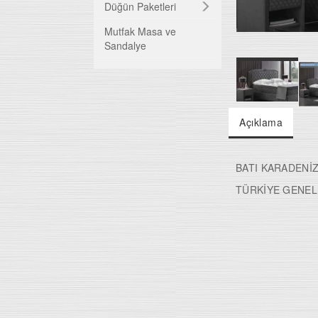
TV Üniteleri
Düğün Paketleri
Mutfak Masa ve
Bazalar
Sandalye
Baza Başlıkları
Ortapedik Yataklar
Açıklama
Uyku Evi
BATI KARADENİZ
TÜRKİYE GENEL