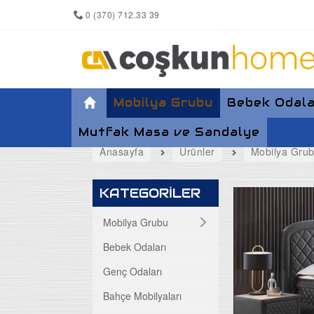
0 (370) 712.33 39
Mobilya Grubu
Bebek Odala
Mutfak Masa ve Sandalye
Anasayfa
Ürünler
Mobilya Gru
Yemek Odası
KATEGORİLER
Koltuk Takımları
Mobilya Grubu
Bebek Odaları
Maxi Takımlar
Genç Odaları
Köşe Takımları
Bahçe Mobilyaları