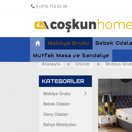
0 (370) 712.33 39
Mobilya Grubu
Bebek Odala
Mutfak Masa ve Sandalye
Anasayfa
Ürünler
Mobilya Gru
Yemek Odası
KATEGORİLER
Koltuk Takımları
Mobilya Grubu
Bebek Odaları
Maxi Takımlar
Genç Odaları
Köşe Takımları
Bahçe Mobilyaları