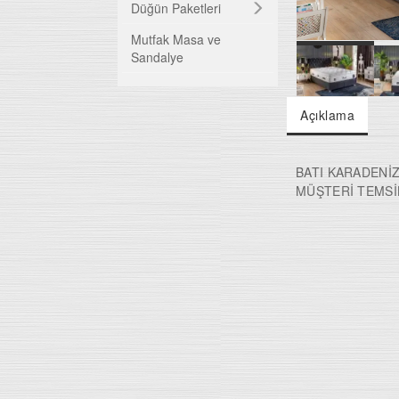
TV Üniteleri
Düğün Paketleri
Mutfak Masa ve
Bazalar
Sandalye
Baza Başlıkları
Açıklama
Ortapedik Yataklar
BATI KARADENİZ
Uyku Evi
MÜŞTERİ TEMSİLC