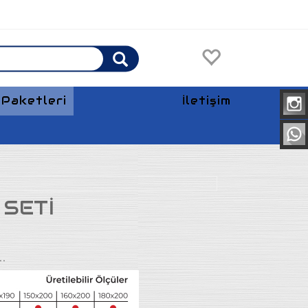
Paketleri
İletişim
Anasayfa
 SETİ
..