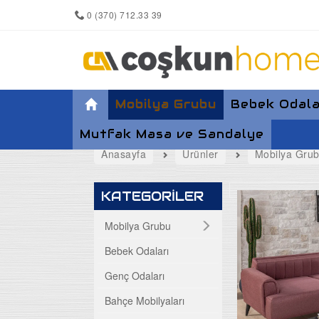
0 (370) 712.33 39
Mobilya Grubu
Bebek Odala
Mutfak Masa ve Sandalye
Anasayfa
Ürünler
Mobilya Gru
Yemek Odası
KATEGORİLER
Koltuk Takımları
Mobilya Grubu
Bebek Odaları
Maxi Takımlar
Genç Odaları
Köşe Takımları
Bahçe Mobilyaları