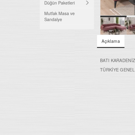
TV Üniteleri
Düğün Paketleri
Mutfak Masa ve
Bazalar
Sandalye
Baza Başlıkları
Açıklama
Ortapedik Yataklar
Uyku Evi
BATI KARADENİZ
TÜRKİYE GENEL