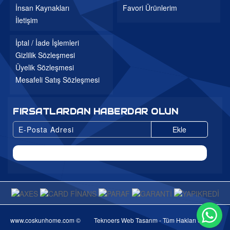
İnsan Kaynakları
Favori Ürünlerim
İletişim
İptal / İade İşlemleri
Gizlilik Sözleşmesi
Üyelik Sözleşmesi
Mesafeli Satış Sözleşmesi
FIRSATLARDAN HABERDAR OLUN
Ekle
Wh
www.coskunhome.com ©
Teknoers Web Tasarım - Tüm Hakları Saklıdır.