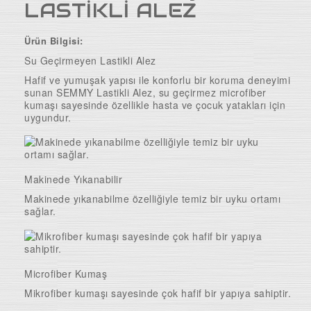
LASTİKLİ ALEZ
Uyku Evi
Ürün Bilgisi:
Ev Tekstili
Su Geçirmeyen Lastikli Alez
Bebek Odaları
Hafif ve yumuşak yapısı ile konforlu bir koruma deneyimi
sunan SEMMY Lastikli Alez, su geçirmez microfiber
Genç Odaları
kumaşı sayesinde özellikle hasta ve çocuk yatakları için
uygundur.
Bahçe Mobilyaları
Düğün Paketleri
3'lü Setler
Makinede Yıkanabilir
Mutfak Masa ve Sandalye
Makinede yıkanabilme özelliğiyle temiz bir uyku ortamı
sağlar.
Microfiber Kumaş
Mikrofiber kumaşı sayesinde çok hafif bir yapıya sahiptir.