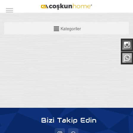
KATEGORİLER
Kategoriler
Mobilya Grubu
Yatak Odası Takımları
Yemek Odası
Koltuk Takımları
Maxi Takımlar
Köşe Takımları
TV Üniteleri
Bazalar
Bizi Takip Edin
Baza Başlıkları
Ortapedik Yataklar