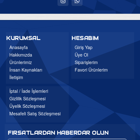
Uyku Evi
Ev Tekstili
Bebek Odaları
KURUMSAL
HESABIM
Genç Odaları
Anasayfa
Giriş Yap
Hakkımızda
Üye Ol
Bahçe Mobilyaları
Ürünlerimiz
Siparişlerim
Düğün Paketleri
İnsan Kaynakları
Favori Ürünlerim
3'lü Setler
İletişim
Mutfak Masa ve Sandalye
İptal / İade İşlemleri
Gizlilik Sözleşmesi
Üyelik Sözleşmesi
Mesafeli Satış Sözleşmesi
FIRSATLARDAN HABERDAR OLUN