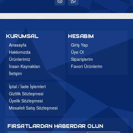
Uyku Evi
Ev Tekstili
Bebek Odaları
KURUMSAL
HESABIM
Genç Odaları
Anasayfa
Giriş Yap
Hakkımızda
Üye Ol
Bahçe Mobilyaları
Ürünlerimiz
Siparişlerim
Düğün Paketleri
İnsan Kaynakları
Favori Ürünlerim
3'lü Setler
İletişim
Mutfak Masa ve Sandalye
İptal / İade İşlemleri
Gizlilik Sözleşmesi
Üyelik Sözleşmesi
Mesafeli Satış Sözleşmesi
FIRSATLARDAN HABERDAR OLUN