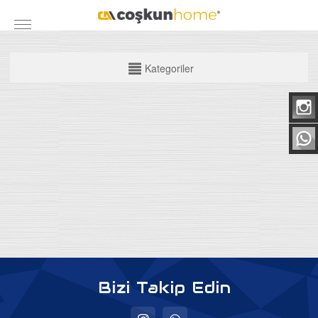
KATEGORİLER
Kategoriler
Mobilya Grubu
Yatak Odası Takımları
Yemek Odası
Koltuk Takımları
Maxi Takımlar
Köşe Takımları
TV Üniteleri
Bazalar
Bizi Takip Edin
Baza Başlıkları
Ortapedik Yataklar